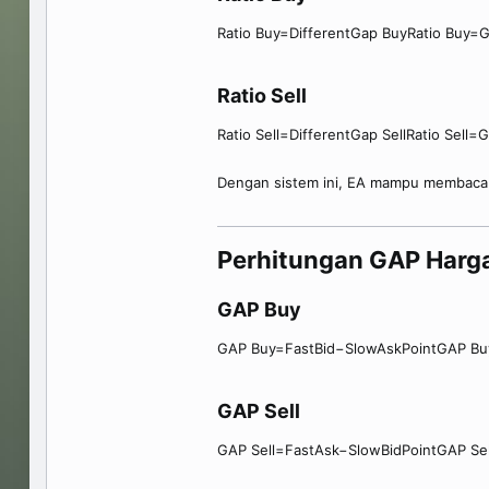
Ratio Buy=DifferentGap BuyRatio Buy=G
Ratio Sell​
Ratio Sell=DifferentGap SellRatio Sell=G
Dengan sistem ini, EA mampu membaca k
Perhitungan GAP Harga
GAP Buy​
GAP Buy=FastBid−SlowAskPointGAP Bu
GAP Sell​
GAP Sell=FastAsk−SlowBidPointGAP Se