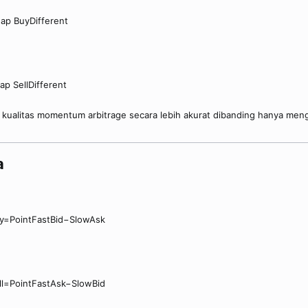
ap BuyDifferent
ap SellDifferent
ualitas momentum arbitrage secara lebih akurat dibanding hanya men
​
y=PointFastBid−SlowAsk
ll=PointFastAsk−SlowBid