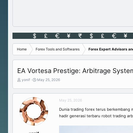
Home
Forex Tools and Softwares
Forex Expert Advisors a
EA Vortesa Prestige: Arbitrage Syst
T
S
yonif
May 25, 2026
h
t
r
a
e
r
May 25, 2026
a
t
d
d
Dunia trading forex terus berkembang 
s
a
hadir generasi terbaru robot trading ar
t
t
a
e
r
t