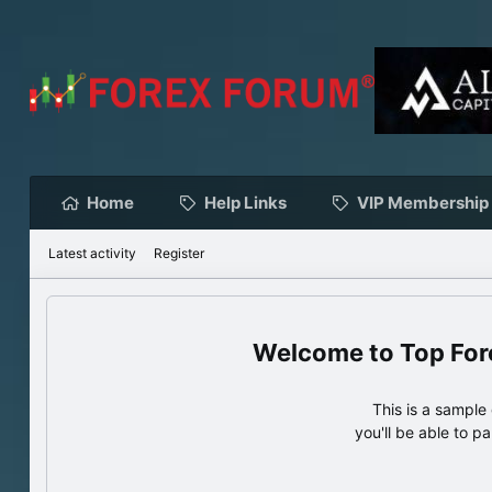
Home
Help Links
VIP Membership
Latest activity
Register
Top For
This is a sampl
you'll be able to p